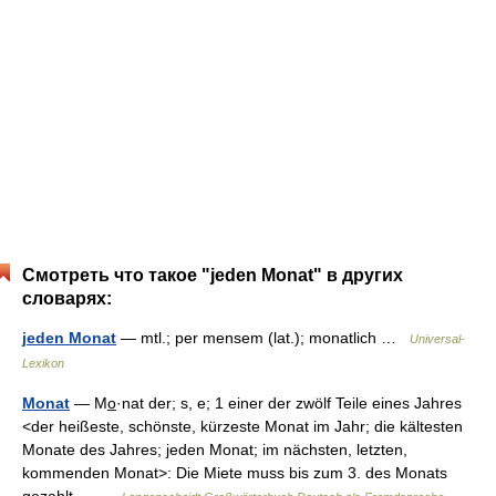
Смотреть что такое "jeden Monat" в других
словарях:
jeden Monat
— mtl.; per mensem (lat.); monatlich …
Universal-
Lexikon
Monat
— Mo̲·nat der; s, e; 1 einer der zwölf Teile eines Jahres
<der heißeste, schönste, kürzeste Monat im Jahr; die kältesten
Monate des Jahres; jeden Monat; im nächsten, letzten,
kommenden Monat>: Die Miete muss bis zum 3. des Monats