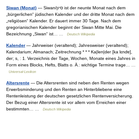
Siwan (Monat)
— Siwan/סיון ist der neunte Monat nach dem
„bürgerlichen“ jüdischen Kalender und der dritte Monat nach dem
„religiösen“ Kalender. Er dauert immer 30 Tage. Nach dem
gregorianischen Kalender beginnt der Siwan Mitte Mai. Die
Bezeichnung „Siwan“ ist… …
Deutsch Wikipedia
Kalender
— Jahrweiser (veraltend); Jahresweiser (veraltend);
Kalendarium; Almanach; Zeitrechnung * * * Ka|len|der [ka lɛndɐ],
der; s, : 1. Verzeichnis der Tage, Wochen, Monate eines Jahres in
Form eines Blocks, Hefts, Blatts o. Ä.: wichtige Termine trage… …
Universal-Lexikon
Altersrente
— Die Altersrenten sind neben den Renten wegen
Erwerbsminderung und den Renten an Hinterbliebene eine
Rentenleistung der deutschen gesetzlichen Rentenversicherung.
Der Bezug einer Altersrente ist vor allem vom Erreichen einer
bestimmten… …
Deutsch Wikipedia