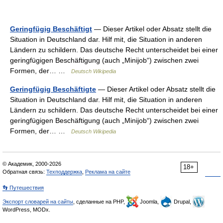
Geringfügig Beschäftigt
— Dieser Artikel oder Absatz stellt die
Situation in Deutschland dar. Hilf mit, die Situation in anderen
Ländern zu schildern. Das deutsche Recht unterscheidet bei einer
geringfügigen Beschäftigung (auch „Minijob“) zwischen zwei
Formen, der… …
Deutsch Wikipedia
Geringfügig Beschäftigte
— Dieser Artikel oder Absatz stellt die
Situation in Deutschland dar. Hilf mit, die Situation in anderen
Ländern zu schildern. Das deutsche Recht unterscheidet bei einer
geringfügigen Beschäftigung (auch „Minijob“) zwischen zwei
Formen, der… …
Deutsch Wikipedia
© Академик, 2000-2026
18+
Обратная связь:
Техподдержка
,
Реклама на сайте
👣 Путешествия
Экспорт словарей на сайты
, сделанные на PHP,
Joomla,
Drupal,
WordPress, MODx.