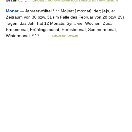
gezahlt… …
Langenscheidt Großwörterbuch Deutsch als Fremdsprache
Monat
— Jahreszwölftel * * * Mo|nat [ mo:nat], der; [e]s, e:
Zeitraum von 30 bzw. 31 (im Falle des Februar von 28 bzw. 29)
Tagen: das Jahr hat 12 Monate. Syn.: vier Wochen. Zus.:
Erntemonat, Frühlingsmonat, Herbstmonat, Sommermonat,
Wintermonat. * * *… …
Universal-Lexikon