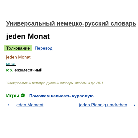
Универсальный немецко-русский словарь
jeden Monat
Толкование
Перевод
jeden Monat
мест.
юр.
ежемесячный
Универсальный немецко-русский словарь
.
Академик.ру
.
2011
.
Игры ⚽
Поможем написать курсовую
jeden Moment
jeden Pfennig umdrehen